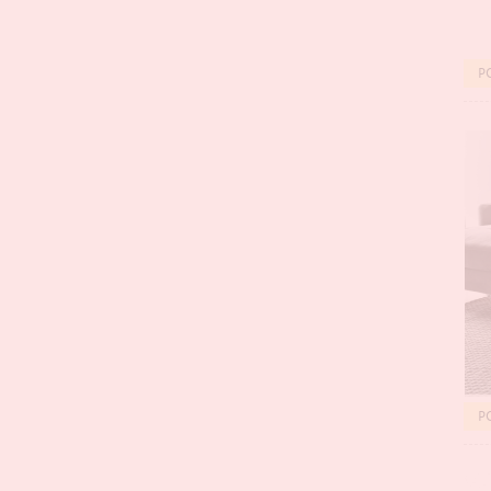
BES
P
BES
P