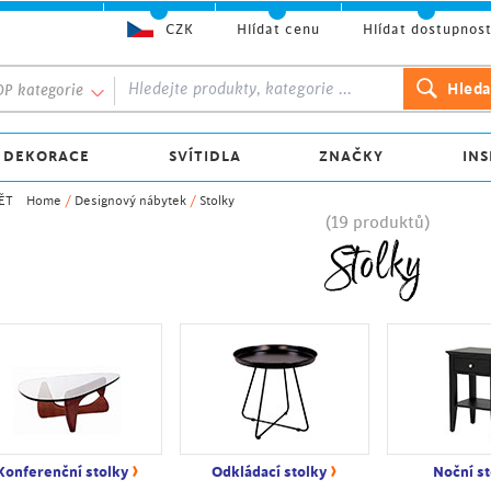
CZK
Hlídat cenu
Hlídat dostupnos
P kategorie
 DEKORACE
SVÍTIDLA
ZNAČKY
INS
ĚT
Home
/
Designový nábytek
/
Stolky
(19 produktů)
Stolky
›
›
Konferenční stolky
Odkládací stolky
Noční st