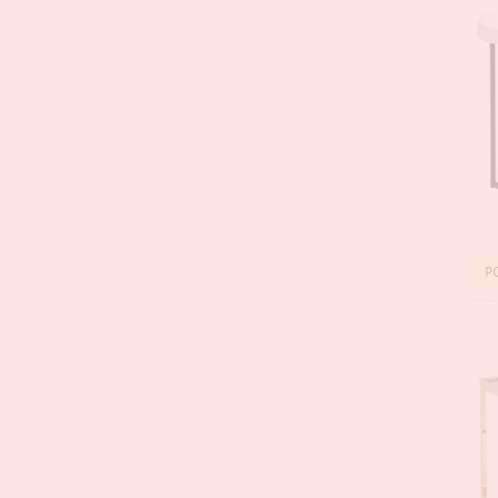
BES
P