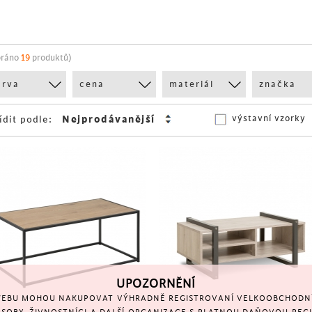
bráno
19
produktů)
arva
cena
materiál
značka
výstavní vzorky
ídit podle:
UPOZORNĚNÍ
EBU MOHOU NAKUPOVAT VÝHRADNĚ REGISTROVANÍ VELKOOBCHODNÍ 