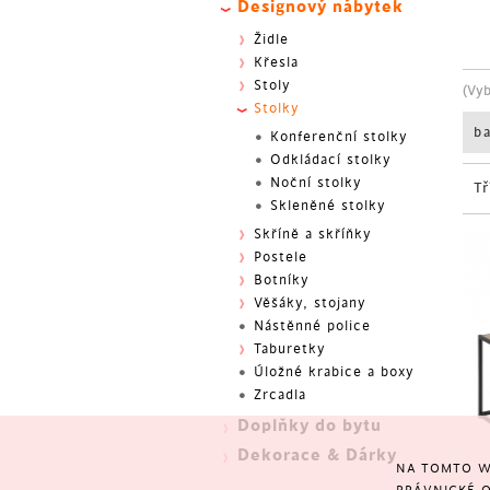
Designový nábytek
Židle
Křesla
Stoly
(Vy
Stolky
b
Konferenční stolky
Odkládací stolky
Noční stolky
Tř
Skleněné stolky
Skříně a skříňky
Postele
Botníky
Věšáky, stojany
Nástěnné police
Taburetky
Úložné krabice a boxy
Zrcadla
Doplňky do bytu
Dekorace & Dárky
NA TOMTO W