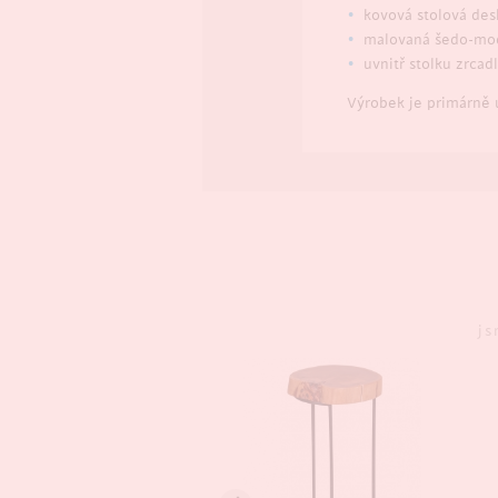
kovová stolová des
malovaná šedo-mo
uvnitř stolku zrcad
Výrobek je primárně 
js