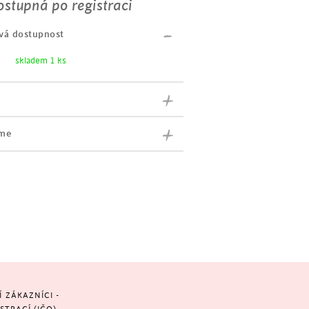
stupná po registraci
celi
vá dostupnost
nz
skladem 1 ks
 barvou
sklo
íme
ZÁKAZNÍCI -