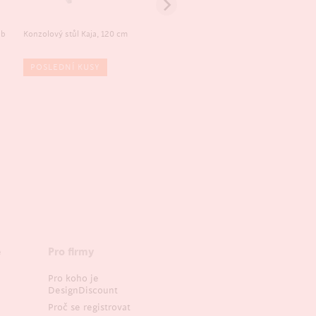
ub
Konzolový stůl Kaja, 120 cm
Odkládací stolek Heron, 45 cm,
POSLEDNÍ KUSY
POSLEDNÍ KUSY
e
Pro firmy
Pro koho je
DesignDiscount
Proč se registrovat