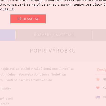
SOBY, ŽIVNOSTNÍCI A DALŠÍ ORGANIZACE S PLATNOU DAŇOVOU REGIS
NÁKUPU JE NUTNÉ SE NEJDŘÍVE ZAREGISTROVAT (SPRÁVNOST VŠECH Ú
OVĚŘUJE).
PŘIHLÁSIT SE
ROZMĚRY / MATERIÁL
POPIS VÝROBKU
a najde své uplatnění v každé domácnosti. Hodí se
do jídelny nebo třeba do ložnice. Stolek vás
, uvnitř se nachází zrcadlové sklo.
í stolek
ové oceli
 bronz