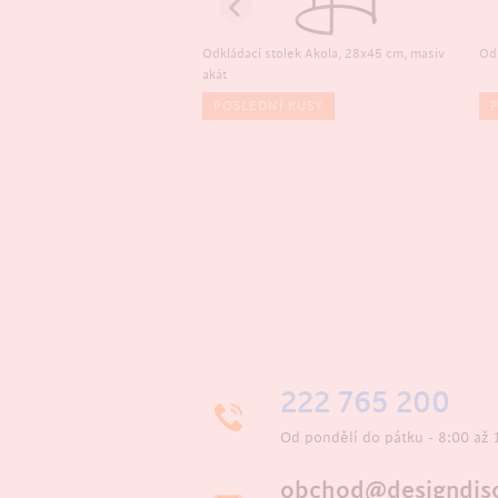
olek Lerinet, 44 cm, bílá
Odkládací stolek Akola, 28x45 cm, masiv
Odk
akát
Í KUSY
POSLEDNÍ KUSY
222 765 200
Od pondělí do pátku - 8:00 až 
obchod@designdisc