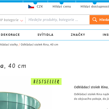
CZK
Hlídat cenu
Hlídat dostupnos
P kategorie
 DEKORACE
SVÍTIDLA
ZNAČKY
INS
kládací stolky
/
Odkládací stolek Rina, 40 cm
na
, 40 cm
Odkládací stolek Rina
Odkládací stolek Rina najd
do obývacího pokoje, do jí
uchvátí svým designem, uvn
designový odkládací sto