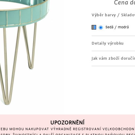
Cena do
výška 40 cm
konstrukce z trubkové o
Výběr barvy / Sklado
povrchová úprava - bro
kovová stolová deska
šedá / modrá
malovaná šedo-modrou
uvnitř stolku zrcadlové 
Detaily výrobku
Jak vám zboží doruč
UPOZORNĚNÍ
EBU MOHOU NAKUPOVAT VÝHRADNĚ REGISTROVANÍ VELKOOBCHODNÍ 