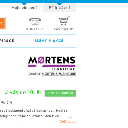
t
Moje oblíbené
Přihlášení
KONTAKTY
VÁŠ NÁKUP
PIRACE
SLEVY & AKCE
Značka:
MØRTENS FURNITURE
U vás do 10. 8.
IHNED K ODBĚRU
, 40 cm
e své uplatnění v každé domácnosti. Hodí se
...
delny nebo třeba do ložnice. Stolek vás
itř se nachází zrcadlové sklo.
Celý popis
lek