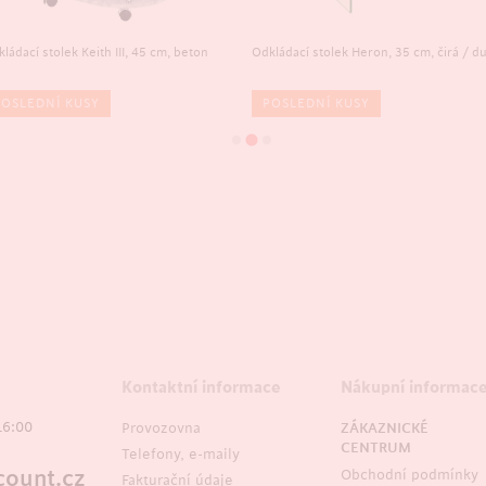
ládací stolek Keith III, 45 cm, beton
Odkládací stolek Heron, 35 cm, čirá / d
POSLEDNÍ KUSY
POSLEDNÍ KUSY
Kontaktní informace
Nákupní informac
16:00
Provozovna
ZÁKAZNICKÉ
CENTRUM
Telefony, e-maily
ount.cz
Obchodní podmínky
Fakturační údaje