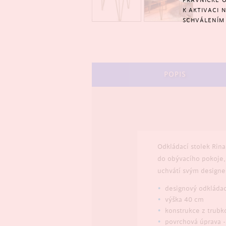
PRÁVNICKÉ O
K AKTIVACI 
SCHVÁLENÍM 
POPIS
Odkládací stolek Rin
do obývacího pokoje, 
uchvátí svým designem
designový odkládac
výška 40 cm
konstrukce z trubk
povrchová úprava -