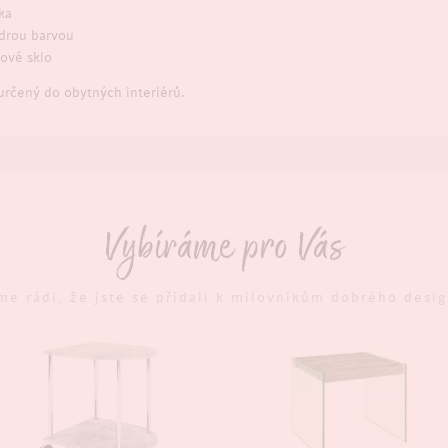
ka
drou barvou
lové sklo
určený do obytných interiérů.
Vybíráme pro Vás
me rádi, že jste se přidali k milovníkům dobrého desi