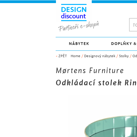
TO
NÁBYTEK
DOPLŇKY &
<
ZPĚT
Home
/
Designový nábytek
/
Stolky
/
Od
Mørtens Furniture
Odkládací stolek Ri