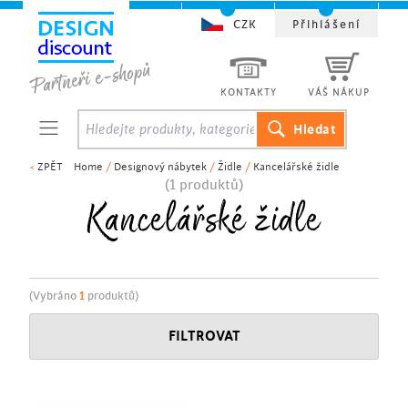
CZK
Přihlášení
KONTAKTY
VÁŠ NÁKUP
<
ZPĚT
Home
/
Designový nábytek
/
Židle
/
Kancelářské židle
(1 produktů)
Kancelářské židle
(Vybráno
1
produktů)
FILTROVAT