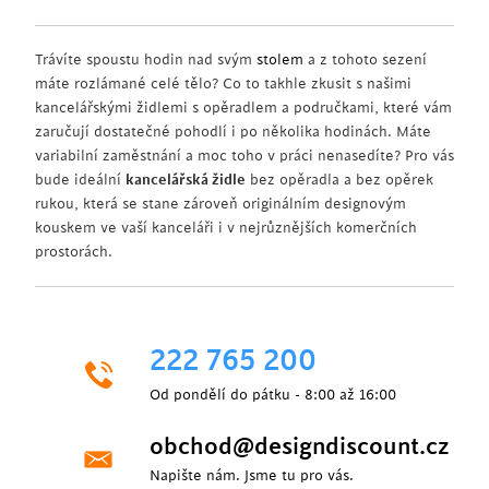
Trávíte spoustu hodin nad svým
stolem
a z tohoto sezení
máte rozlámané celé tělo? Co to takhle zkusit s našimi
kancelářskými židlemi s opěradlem a područkami, které vám
zaručují dostatečné pohodlí i po několika hodinách. Máte
variabilní zaměstnání a moc toho v práci nenasedíte? Pro vás
bude ideální
kancelářská židle
bez opěradla a bez opěrek
rukou, která se stane zároveň originálním designovým
kouskem ve vaší kanceláři i v nejrůznějších komerčních
prostorách.
222 765 200
Od pondělí do pátku - 8:00 až 16:00
obchod@designdiscount.cz
Napište nám. Jsme tu pro vás.