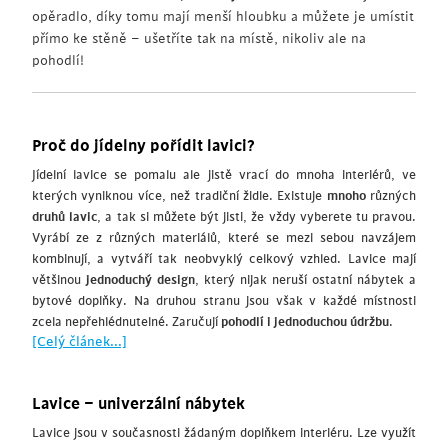
opěradlo, díky tomu mají menší hloubku a můžete je umístit
přímo ke stěně – ušetříte tak na místě, nikoliv ale na
pohodlí!
Proč do jídelny pořídit lavici?
Jídelní lavice se pomalu ale jistě vrací do mnoha interiérů, ve
kterých vyniknou více, než tradiční židle. Existuje
mnoho
různých
druhů lavic
, a tak si můžete být jisti, že vždy vyberete tu pravou.
Vyrábí ze z různých materiálů, které se mezi sebou navzájem
kombinují, a vytváří tak neobvyklý celkový vzhled. Lavice mají
většinou
jednoduchý design
, který nijak neruší ostatní nábytek a
bytové doplňky. Na druhou stranu jsou však v každé místnosti
zcela nepřehlédnutelné. Zaručují
pohodlí i jednoduchou údržbu
.
[Celý článek...]
Lavice – univerzální nábytek
Lavice jsou v současnosti žádaným doplňkem interiéru. Lze využít