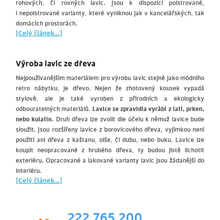
rohových, či rovných lavic. Jsou k dispozici polstrované,
i nepolstrované varianty, které vyniknou jak v kancelářských, tak
domácích prostorách.
[Celý článek...]
Výroba lavic ze dřeva
Nejpoužívanějším materiálem pro výrobu lavic stejně jako módního
retro nábytku, je dřevo. Nejen že zhotovený kousek vypadá
stylově, ale je také vyroben z přírodních a ekologicky
odbouratelných materiálů.
Lavice se zpravidla vyrábí z latí, prken,
nebo kulatin
. Druh dřeva lze zvolit dle účelu k němuž lavice bude
sloužit. Jsou rozšířeny lavice z borovicového dřeva, vyjímkou není
použití ani dřeva z kaštanu, olše, či dubu, nebo buku. Lavice lze
koupit neopracované z hrubého dřeva, ty budou jistě lichotit
exteriéru. Opracované a lakované varianty lavic jsou žádanější do
interiéru.
[Celý článek...]
222 765 200