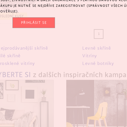
SOBY, ŽIVNOSTNÍCI A DALŠÍ ORGANIZACE S PLATNOU DAŇOVOU REGIS
NÁKUPU JE NUTNÉ SE NEJDŘÍVE ZAREGISTROVAT (SPRÁVNOST VŠECH Ú
OVĚŘUJE).
TSELLER
OSLEDNÍ KUSY
PŘIHLÁSIT SE
1
ejprodávanější skříně
Levné skříně
ílé skříně
Vitríny
rosklené vitríny
Levné botníky
YBERTE SI
z dalších inspiračních kampa