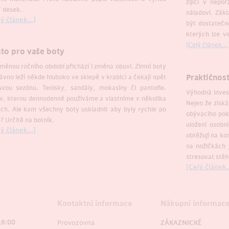
žijící v nepo
 desek.
náladoví. Zák
ý článek...]
být dostatečn
kterých lze v
[Celý článek...
to pro vaše boty
měnou ročního období přichází i změna obuvi. Zimní boty
Praktičnost
ávno leží někde hluboko ve sklepě v krabici a čekají opět
svou sezónu. Tenisky, sandály, mokasíny či pantofle.
Výhodná invest
, kterou dennodenně používáme a vlastníme v několika
Nejen že získ
ch. Ale kam všechny boty uskladnit aby byly rychle po
obývacího pok
? Určitě na botník.
uložení osobní
ý článek...]
obtěžují na ko
na nožičkách 
stresovat stě
[Celý článek..
Kontaktní informace
Nákupní informac
16:00
Provozovna
ZÁKAZNICKÉ