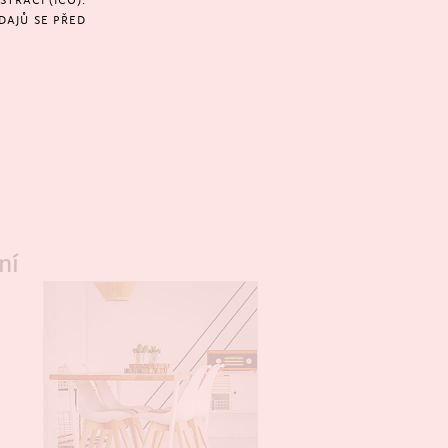
TRACÍ (IČO).
DAJŮ SE PŘED
ní