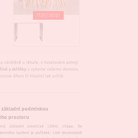
PROHLÉDNOUT
 na návštěvě u lékaře, v hotelovém pokoji
říně a skříňky
a vyberte vašemu domovu
cové dřevo či klavírní lak určitě
u základní podmínkou
ého prostoru
á základní estetické cítění, chápe, že
jemného bydlení je pořádek. Lidé dlouhodobě