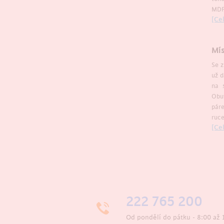
MDF
[Cel
Mís
Se z
už d
na 
Obuv
páre
ruce
[Cel
222 765 200
Od pondělí do pátku - 8:00 až 