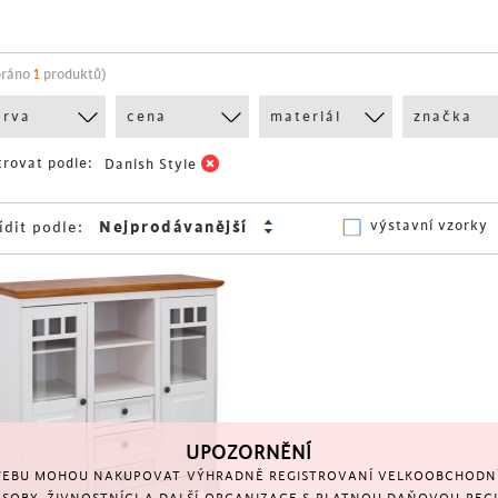
bráno
1
produktů)
arva
cena
materiál
značka
trovat podle:
Danish Style
výstavní vzorky
ídit podle:
UPOZORNĚNÍ
EBU MOHOU NAKUPOVAT VÝHRADNĚ REGISTROVANÍ VELKOOBCHODNÍ 