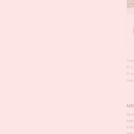
Inte
či 
či 
nep
MDF
Ter
hojn
každ
toho