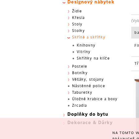
Designový nábytek
Židle
Křesla
(Vy
Stoly
Stolky
b
Skříně a skříňky
Knihovny
Fi
Vitríny
Skříňky na klíče
Tř
Postele
Botníky
Věšáky, stojany
Nástěnné police
Taburetky
Úložné krabice a boxy
Zrcadla
Doplňky do bytu
Dekorace & Dárky
NA TOMTO W