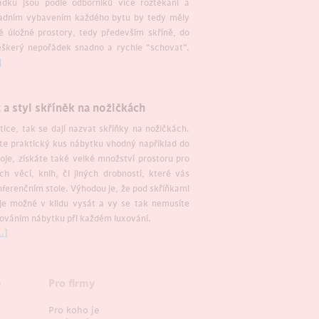
řádku jsou podle odborníků více roztěkaní a
ladním vybavením každého bytu by tedy měly
é úložné prostory, tedy především skříně, do
eškerý nepořádek snadno a rychle "schovat".
]
 a styl skříněk na nožičkách
ice, tak se dají nazvat skříňky na nožičkách.
áte praktický kus nábytku vhodný například do
oje, získáte také velké množství prostoru pro
ch věcí, knih, či jiných drobností, které vás
nferenčním stole. Výhodou je, že pod skříňkami
je možné v klidu vysát a vy se tak nemusíte
hováním nábytku při každém luxování.
.]
e
Pro firmy
Pro koho je