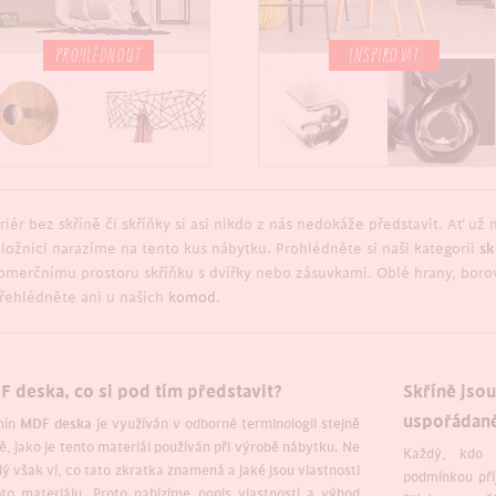
PROHLÉDNOUT
INSPIROVAT
riér bez skříně či skříňky si asi nikdo z nás nedokáže představit. Ať už
v ložnici narazíme na tento kus nábytku. Prohlédněte si naši kategorii
sk
komerčnímu prostoru skříňku s dvířky nebo zásuvkami. Oblé hrany, borovi
řehlédněte ani u našich
komod
.
 deska, co si pod tím představit?
Skříně jso
uspořádan
mín
MDF deska
je využíván v odborné terminologii stejně
ě, jako je tento materiál používán při výrobě nábytku. Ne
Každý, kdo m
ý však ví, co tato zkratka znamená a jaké jsou vlastnosti
podmínkou pří
to materiálu. Proto nabízíme popis vlastností a výhod