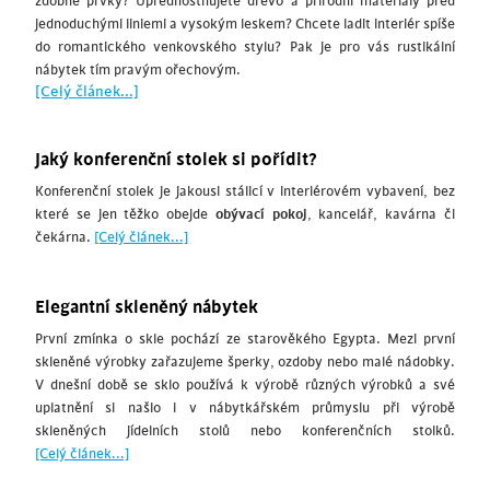
zdobné prvky? Upřednostňujete dřevo a přírodní materiály před
jednoduchými liniemi a vysokým leskem? Chcete ladit interiér spíše
do romantického venkovského stylu? Pak je pro vás rustikální
nábytek tím pravým ořechovým.
[Celý článek...]
Jaký konferenční stolek si pořídit?
Konferenční stolek je jakousi stálicí v interiérovém vybavení, bez
které se jen těžko obejde
obývací pokoj
, kancelář, kavárna či
čekárna.
[Celý článek...]
Elegantní skleněný nábytek
První zmínka o skle pochází ze starověkého Egypta. Mezi první
skleněné výrobky zařazujeme šperky, ozdoby nebo malé nádobky.
V dnešní době se sklo používá k výrobě různých výrobků a své
uplatnění si našlo i v nábytkářském průmyslu při výrobě
skleněných jídelních stolů nebo konferenčních stolků.
[Celý článek...]