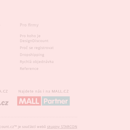
e
Pro firmy
Pro koho je
DesignDiscount
Proč se registrovat
Dropshipping
Rychlá objednávka
Reference
A.CZ
Najdete nás i na
MALL.CZ
count.cz™ je součástí webů
skupiny STARCON