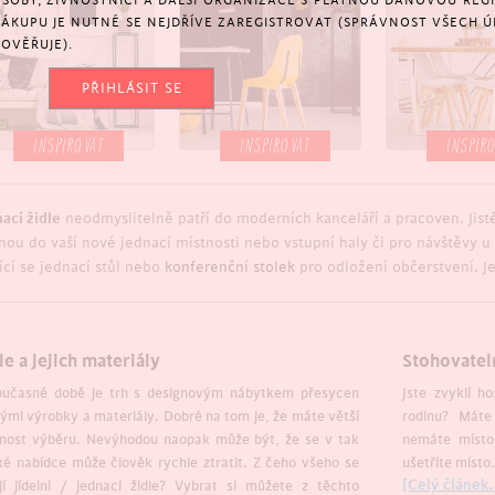
SOBY, ŽIVNOSTNÍCI A DALŠÍ ORGANIZACE S PLATNOU DAŇOVOU REGIS
NÁKUPU JE NUTNÉ SE NEJDŘÍVE ZAREGISTROVAT (SPRÁVNOST VŠECH Ú
OVĚŘUJE).
PŘIHLÁSIT SE
INSPIROVAT
INSPIROVAT
INSPIR
ací židle
neodmyslitelně patří do moderních kanceláří a pracoven. Jistě 
nou do vaší nové jednací místnosti nebo vstupní haly či pro návštěvy u
ící se jednací stůl nebo
konferenční stolek
pro odložení občerstvení. J
le a jejich materiály
Stohovateln
oučasné době je trh s designovým nábytkem přesycen
Jste zvyklí h
ými výrobky a materiály. Dobré na tom je, že máte větší
rodinu? Máte 
nost výběru. Nevýhodou naopak může být, že se v tak
nemáte místo 
ké nabídce může člověk rychle ztratit. Z čeho všeho se
ušetříte místo.
[Celý článek..
jí jídelní / jednací židle? Vybrat si můžete z těchto