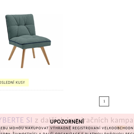
TSELLER
OSLEDNÍ KUSY
1
YBERTE SI
z dalších inspiračních kampa
UPOZORNĚNÍ
EBU MOHOU NAKUPOVAT VÝHRADNĚ REGISTROVANÍ VELKOOBCHODNÍ 