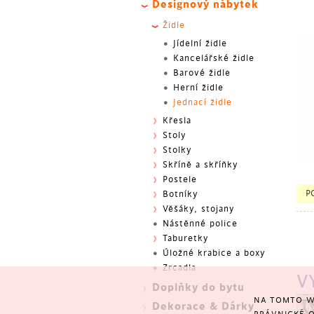
Designový nábytek
Židle
Jídelní židle
Kancelářské židle
Barové židle
Herní židle
Jednací židle
Křesla
Stoly
Stolky
Skříně a skříňky
Postele
BES
P
Botníky
Věšáky, stojany
Nástěnné police
Taburetky
Úložné krabice a boxy
Zrcadla
V
Doplňky do bytu
NA TOMTO W
Dekorace & Dárky