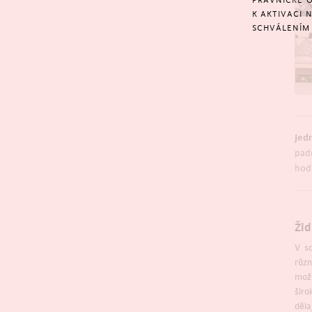
PRÁVNICKÉ O
K AKTIVACI 
SCHVÁLENÍM 
Jedn
pad
hod
Žid
V s
různ
mož
širo
děla