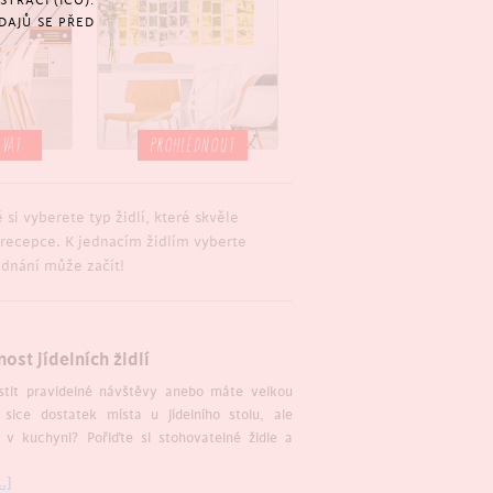
TRACÍ (IČO).
DAJŮ SE PŘED
OVAT
PROHLÉDNOUT
si vyberete typ židlí, které skvěle
 recepce. K jednacím židlím vyberte
ednání může začít!
ost jídelních židlí
ostit pravidelné návštěvy anebo máte velkou
sice dostatek místa u jídelního stolu, ale
v kuchyni? Pořiďte si stohovatelné židle a
.]