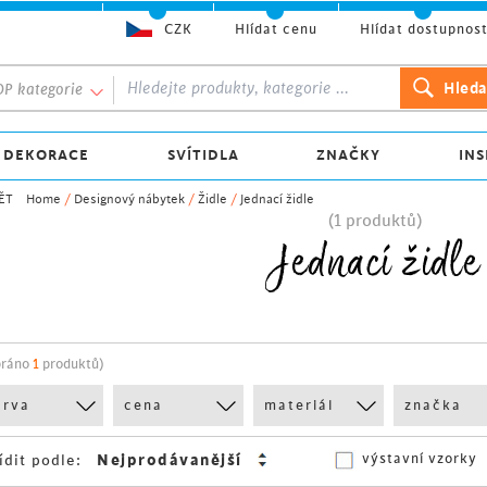
CZK
Hlídat cenu
Hlídat dostupnos
P kategorie
 DEKORACE
SVÍTIDLA
ZNAČKY
INS
ĚT
Home
/
Designový nábytek
/
Židle
/
Jednací židle
(1 produktů)
Jednací židle
bráno
1
produktů)
arva
cena
materiál
značka
výstavní vzorky
ídit podle: