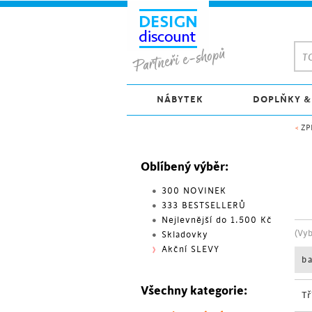
TO
NÁBYTEK
DOPLŇKY &
<
ZP
Oblíbený výběr:
300 NOVINEK
333 BESTSELLERŮ
Nejlevnější do 1.500 Kč
(Vy
Skladovky
Akční SLEVY
b
Všechny kategorie:
Tř