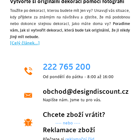
Vytvořte si originální dekoraci pomocí fotografií
Toužíte po dekoraci, kterou budete mít jen vy? Unavují vás situace,
kdy přijdete za známým na návštěvu a zjistíte, že má podobnou
nebo dokonce stejnou dekoraci, jako máte doma vy?
Poradíme
vám, jak si vytvořit dekoraci, která bude tak originální, že ji nikdy
jiný mít nebude
.
[Celý článek...]
222 765 200
Od pondělí do pátku - 8:00 až 16:00
obchod@designdiscount.cz
Napište nám. Jsme tu pro vás.
Chcete zboží vrátit?
---- nebo ----
Reklamace zboží
Přečtete si
reklamační řád