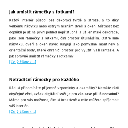
Jak umístit rámečky s fotkami?
Každý interiér působí bez dekorací tvrdě a stroze, a to díky
velkému nábytku nebo ostrým hranám dveří a oken. Místnost bez
doplňků je už na první pohled nepřístupná, a už jen malé dekorace,
jako jsou
rámečky s fotkami
, činí prostor
útulnějším
. Ostré linie
nábytku, dveří a oken navíc fungují jako pomyslné mantinely a
orientační body, které ohraničí prostor pro využití vaší fantazie. A
jak správně umístit rámečky s fotkami?
[Celý článek...]
Netradiční rámečky pro každého
Rádi si připomínáte příjemné vzpomínky a okamžiky?
Nemáte rádi
obyčejné věci, avšak digitální svět je pro vás zase příliš neosobní?
Máme pro vás možnost, čím si kreativně a mile můžete zpříjemnit
váš interiér.
[Celý článek...]