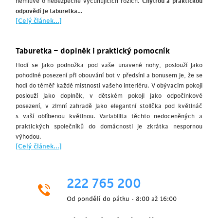
nemluvě o nebezpečně vyčuhujících rozích.
Chytrou a praktickou
odpovědí je taburetka…
[Celý článek...]
Taburetka – doplněk i praktický pomocník
Hodí se jako podnožka pod vaše unavené nohy, poslouží jako
pohodlné posezení při obouvání bot v předsíni a bonusem je, že se
hodí do téměř každé místnosti vašeho interiéru. V obývacím pokoji
poslouží jako doplněk, v dětském pokoji jako odpočinkové
posezení, v zimní zahradě jako elegantní stolička pod květináč
s vaší oblíbenou květinou. Variabilita těchto nedoceněných a
praktických společníků do domácnosti je zkrátka nespornou
výhodou.
[Celý článek...]
222 765 200
Od pondělí do pátku - 8:00 až 16:00