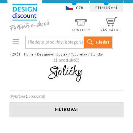
CZK
Přihlášení
KONTAKTY
VÁŠ NÁKUP
<
ZPĚT
Home
/
Designový nábytek
/
Taburetky
/
Stoličky
(1 produktů)
Stoličky
(Vybráno
1
produktů)
FILTROVAT