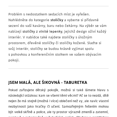
Problém s nedostatkem sedacích míst je vyřešen.
Nahlédněte do kategorie
stoličky
a vyberte si přídavné
sezení do vaší kavárny, baru nebo čekárny. Na výběr se vám
nabízejí
stoličky z vlnité lepenky
, jejichž design oživí každý
interiér. V nabídce také najdete stoličky s úložným
prostorem, dřevěné stoličky či stoličky kožené. Slaďte si
svůj interiér, stoličky se budou krásně vyjímat spolu
s pohovkou a konferenčním stolkem ve vašem obývacím
pokoji.
JSEM MALÁ, ALE ŠIKOVNÁ - TABURETKA
Pokud zařizujete dětský pokojík, možná si také lámete hlavu s
následující otázkou: kam se všemi těmi věcmi? Ač se to nezdá, dítě
nejen že má stejně (možná i více) oblečení než vy, ale navíc vlastní
nezbytnosti jako hračky či učení. Samozřejmým řešením mohou
být velké skříně a police, ale ty prostor výrazně zmenší a zatemní,