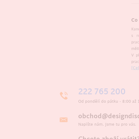
Co 
Kan
s r
pra
měl
V př
prac
[Cel
222 765 200
Od pondělí do pátku - 8:00 až 
obchod@designdisc
Napište nám. Jsme tu pro vás.