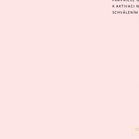
PRÁVNICKÉ O
K AKTIVACI 
SCHVÁLENÍM 
P
BES