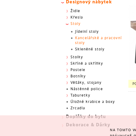
Designový nábytek
Židle
Křesla
Stoly
Jídelní stoly
Kancelářské a pracovní
stoly
Skleněné stoly
Stolky
Skříně a skříňky
Postele
Botníky
BES
Věšáky, stojany
P
Nástěnné police
Taburetky
Úložné krabice a boxy
Zrcadla
Doplňky do bytu
Dekorace & Dárky
NA TOMTO W