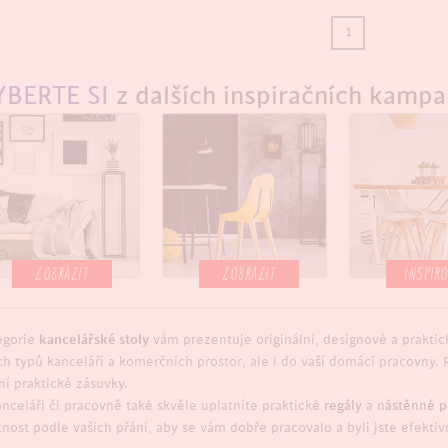
1
YBERTE SI
z dalších inspiračních kampa
ZOBRAZIT
ZOBRAZIT
INSPIR
egorie
kancelářské stoly
vám prezentuje originální, designové a praktic
ch typů kanceláří a komerčních prostor, ale i do vaší domácí pracovny. P
ní praktické zásuvky.
anceláři či pracovně také skvěle uplatníte praktické
regály
a
nástěnné p
nost podle vašich přání, aby se vám dobře pracovalo a byli jste efektiv