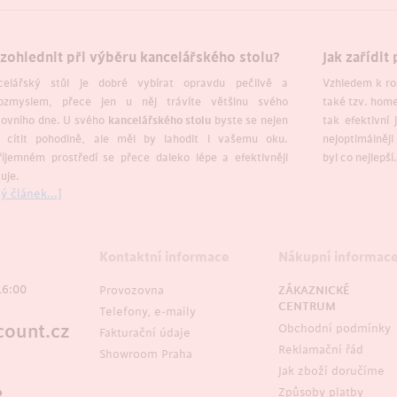
zohlednit při výběru kancelářského stolu?
Jak zařídit
celářský stůl je dobré vybírat opravdu pečlivě a
Vzhledem k ro
ozmyslem, přece jen u něj trávíte většinu svého
také tzv. home
covního dne. U svého
kancelářského stolu
byste se nejen
tak efektivní 
i cítit pohodlně, ale měl by lahodit i vašemu oku.
nejoptimálněji
íjemném prostředí se přece daleko lépe a efektivněji
byl co nejlepší
uje.
ý článek...]
Kontaktní informace
Nákupní informac
16:00
Provozovna
ZÁKAZNICKÉ
CENTRUM
Telefony, e-maily
ount.cz
Obchodní podmínky
Fakturační údaje
Reklamační řád
Showroom Praha
Jak zboží doručíme
Způsoby platby