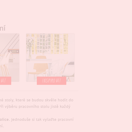
ní
OVAT
INSPIROVAT
ké stoly, které se budou skvěle hodit do
ři výběru pracovního stolu jistě každý
olice
. Jednoduše si tak vylaďte pracovní
ní.