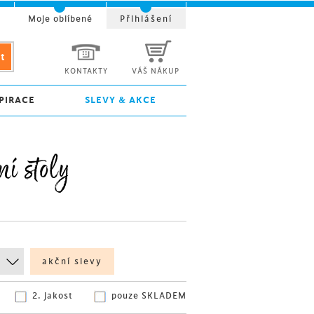
t
Moje oblíbené
Přihlášení
KONTAKTY
VÁŠ NÁKUP
PIRACE
SLEVY & AKCE
í stoly
akční slevy
2. jakost
pouze SKLADEM