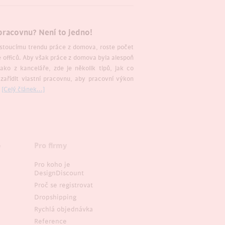
 pracovnu? Není to jedno!
stoucímu trendu práce z domova, roste počet
 officů. Aby však práce z domova byla alespoň
jako z kanceláře, zde je několik tipů, jak co
 zařídit vlastní pracovnu, aby pracovní výkon
.
[Celý článek...]
e
Pro firmy
Pro koho je
DesignDiscount
Proč se registrovat
Dropshipping
Rychlá objednávka
Reference