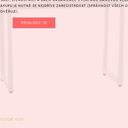
SOBY, ŽIVNOSTNÍCI A DALŠÍ ORGANIZACE S PLATNOU DAŇOVOU REGIS
NÁKUPU JE NUTNÉ SE NEJDŘÍVE ZAREGISTROVAT (SPRÁVNOST VŠECH Ú
OVĚŘUJE).
PŘIHLÁSIT SE
OSLEDNÍ KUSY
TSELLER