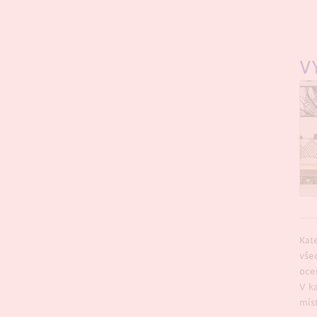
V
Kat
vše
oce
V k
míst