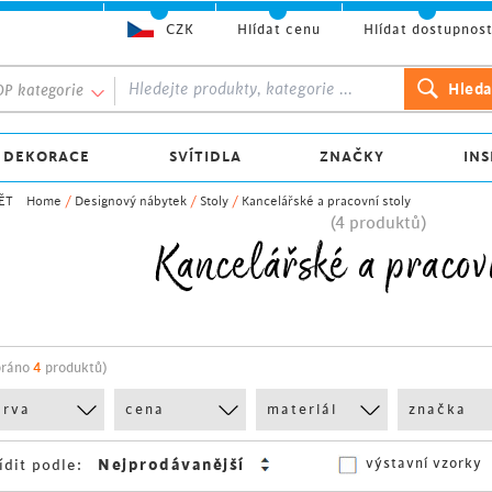
CZK
Hlídat cenu
Hlídat dostupnos
P kategorie
 DEKORACE
SVÍTIDLA
ZNAČKY
INS
ĚT
Home
/
Designový nábytek
/
Stoly
/
Kancelářské a pracovní stoly
(4 produktů)
Kancelářské a pracovn
bráno
4
produktů)
arva
cena
materiál
značka
výstavní vzorky
ídit podle: