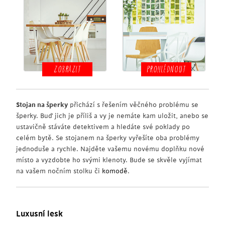
ZOBRAZIT
PROHLÉDNOUT
Stojan na šperky
přichází s řešením věčného problému se
šperky. Buď jich je příliš a vy je nemáte kam uložit, anebo se
ustavičně stáváte detektivem a hledáte své poklady po
celém bytě. Se stojanem na šperky vyřešíte oba problémy
jednoduše a rychle. Najděte vašemu novému doplňku nové
místo a vyzdobte ho svými klenoty. Bude se skvěle vyjímat
na vašem nočním stolku či
komodě
.
Luxusní lesk