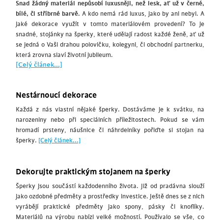
Snad žádný materiál nepůsobí luxusněji, než lesk, ať už v černé,
bílé, či stříbrné barvě.
A kdo nemá rád luxus, jako by ani nebyl. A
jaké dekorace využít v tomto materiálovém provedení? To je
snadné, stojánky na šperky, které udělají radost každé ženě, ať už
se jedná o Vaši drahou polovičku, kolegyni, či obchodní partnerku,
která zrovna slaví životní jubileum.
[Celý článek...]
Nestárnoucí dekorace
Každá z nás vlastní nějaké šperky. Dostáváme je k svátku, na
narozeniny nebo při speciálních příležitostech. Pokud se vám
hromadí prsteny, náušnice či náhrdelníky pořiďte si stojan na
šperky.
[Celý článek...]
Dekorujte praktickým stojanem na šperky
Šperky jsou součástí každodenního života. Již od pradávna slouží
jako ozdobné předměty a prostředky investice. Ještě dnes se z nich
vyrábějí praktické předměty jako spony, pásky či knoflíky.
Materiálů na výrobu nabízi velké možností. Používalo se vše, co