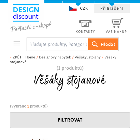
CZK
Přihlášení
KONTAKTY
VÁŠ NÁKUP
<
ZPĚT
Home
/
Designový nábytek
/
Věšáky, stojany
/
Věšáky
stojanové
(1 produktů)
Věšáky stojanové
(Vybráno
1
produktů)
FILTROVAT