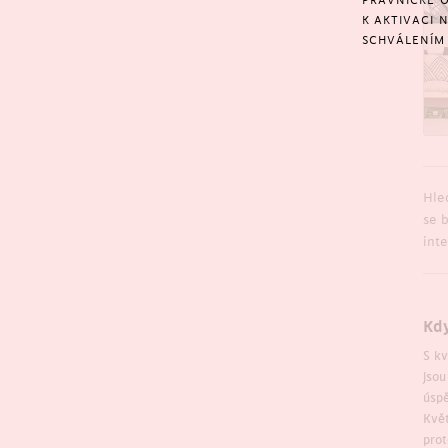
PRÁVNICKÉ O
K AKTIVACI 
SCHVÁLENÍM 
Hle
se 
inte
Kdy
S kv
jsou
úspě
Květ
prot