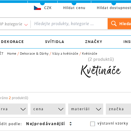
CZK
Hlídat cenu
Hlídat dostupnos
P kategorie
 DEKORACE
SVÍTIDLA
ZNAČKY
INS
ĚT
Home
/
Dekorace & Dárky
/
Vázy a květináče
/
Květináče
(2 produktů)
Květináče
bráno
2
produktů)
arva
cena
materiál
značka
výstavní vzorky
ídit podle: