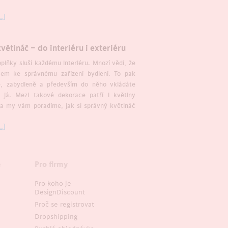
.]
ětináč – do interiéru i exteriéru
plňky sluší každému interiéru. Mnozí vědí, že
íčem ke správnému zařízení bydlení. To pak
ě, zabydleně a především do něho vkládáte
 já. Mezi takové dekorace patří i květiny
 a my vám poradíme, jak si správný květináč
.]
e
Pro firmy
Pro koho je
DesignDiscount
Proč se registrovat
Dropshipping