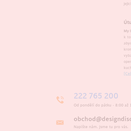
jeji
Útu
My l
k to
aby
krom
vyb
ope
kuch
[Cel
222 765 200
Od pondělí do pátku - 8:00 až 
obchod@designdisc
Napište nám. Jsme tu pro vás.