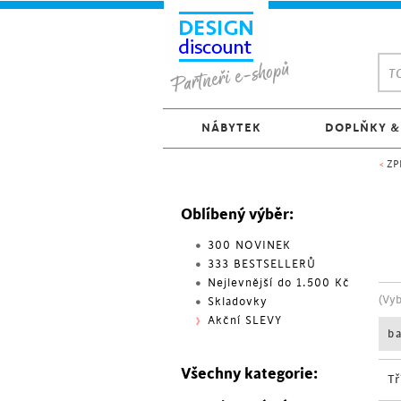
TO
NÁBYTEK
DOPLŇKY &
<
ZP
Oblíbený výběr:
300 NOVINEK
333 BESTSELLERŮ
Nejlevnější do 1.500 Kč
(Vy
Skladovky
Akční SLEVY
b
Všechny kategorie:
Tř