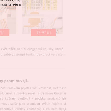
TRACÍ (IČO).
DAJŮ SE PŘED
ZIT
INSPIROVAT
e
květináče
nabízí elegantní kousky, které
 o sobě zastoupí funkci dekorací ve vašem
ny promlouvají...
češtinářském pojetí značí košatost, květnast
 zdobnost a rozvětvenost. Z designového úhlu
se květiny využívají k potisku produktů lze
mluvu spíše jako promluvu květin Pojďme si
 jednotlivé květiny znamenají a co nám říkají