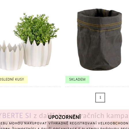
TSELLER
BESTSELLER
OSLEDNÍ KUSY
SKLADEM
1
YBERTE SI
z dalších inspiračních kampa
UPOZORNĚNÍ
EBU MOHOU NAKUPOVAT VÝHRADNĚ REGISTROVANÍ VELKOOBCHODNÍ 