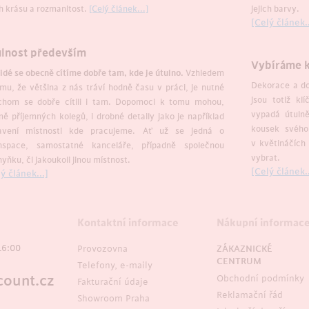
ch krásu a rozmanitost.
[Celý článek...]
jejich barvy.
[Celý článek..
lnost především
Vybíráme kv
idé se obecně cítíme dobře tam, kde je útulno.
Vzhledem
Dekorace a do
mu, že většina z nás tráví hodně času v práci, je nutné
jsou totiž kl
chom se dobře cítili i tam. Dopomoci k tomu mohou,
vypadá útuln
ě příjemných kolegů, i drobné detaily jako je například
kousek svého
avení místnosti kde pracujeme. Ať už se jedná o
v květináčích
nspace, samostatné kanceláře, případně společnou
vybrat.
yňku, či jakoukoli jinou místnost.
[Celý článek..
ý článek...]
Kontaktní informace
Nákupní informac
16:00
Provozovna
ZÁKAZNICKÉ
CENTRUM
Telefony, e-maily
ount.cz
Obchodní podmínky
Fakturační údaje
Reklamační řád
Showroom Praha