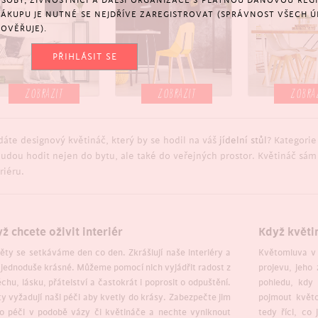
SOBY, ŽIVNOSTNÍCI A DALŠÍ ORGANIZACE S PLATNOU DAŇOVOU REGIS
NÁKUPU JE NUTNÉ SE NEJDŘÍVE ZAREGISTROVAT (SPRÁVNOST VŠECH Ú
OVĚŘUJE).
PŘIHLÁSIT SE
ZOBRAZIT
ZOBRAZIT
ZOBRA
dáte designový květináč, který by se hodil na váš
jídelní stůl
? Kategori
budou hodit nejen do bytu, ale také do veřejných prostor. Květináč sám
riéru.
ž chcete oživit interiér
Když květi
ěty se setkáváme den co den. Zkrášlují naše interiéry a
Květomluva v 
 jednoduše krásné. Můžeme pomocí nich vyjádřit radost z
projevu, jeho
chu, lásku, přátelství a častokrát i poprosit o odpuštění.
pohledu, kdy 
y vyžadují naši péči aby kvetly do krásy. Zabezpečte jim
pojmout květo
o péči v podobě vázy či květináče a nechte vyniknout
tedy říci, co