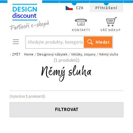
CZK
Přihlášení
KONTAKTY
VÁŠ NÁKUP
<
ZPĚT
Home
/
Designový nábytek
/
Věšáky, stojany
/
Němý sluha
(1 produktů)
Němý sluha
(Vybráno
1
produktů)
FILTROVAT