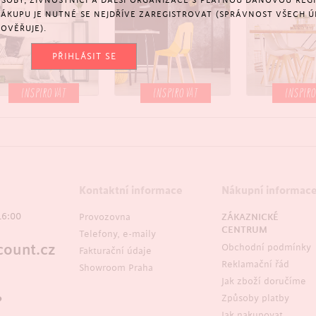
SOBY, ŽIVNOSTNÍCI A DALŠÍ ORGANIZACE S PLATNOU DAŇOVOU REGIS
NÁKUPU JE NUTNÉ SE NEJDŘÍVE ZAREGISTROVAT (SPRÁVNOST VŠECH Ú
OVĚŘUJE).
PŘIHLÁSIT SE
INSPIROVAT
INSPIROVAT
INSPIR
Kontaktní informace
Nákupní informac
16:00
Provozovna
ZÁKAZNICKÉ
CENTRUM
Telefony, e-maily
ount.cz
Obchodní podmínky
Fakturační údaje
Reklamační řád
Showroom Praha
Jak zboží doručíme
Způsoby platby
?
Jak nakupovat