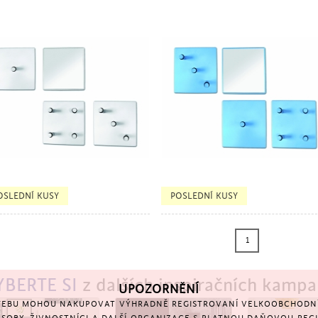
TSELLER
BESTSELLER
OSLEDNÍ KUSY
POSLEDNÍ KUSY
1
YBERTE SI
z dalších inspiračních kampa
UPOZORNĚNÍ
EBU MOHOU NAKUPOVAT VÝHRADNĚ REGISTROVANÍ VELKOOBCHODNÍ 