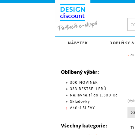
TO
NÁBYTEK
DOPLŇKY &
<
ZP
Oblíbený výběr:
300 NOVINEK
333 BESTSELLERŮ
Nejlevnější do 1.500 Kč
(Vy
Skladovky
Akční SLEVY
b
Všechny kategorie:
Tř