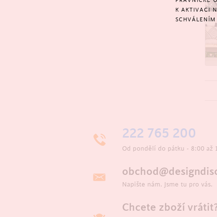
PRÁVNICKÉ O
K AKTIVACI 
SCHVÁLENÍM 
222 765 200
Od pondělí do pátku - 8:00 až 
obchod@designdisc
Napište nám. Jsme tu pro vás.
Chcete zboží vrátit