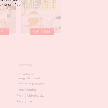
TRACÍ (IČO).
DAJŮ SE PŘED
OVAT
PROHLÉDNOUT
e
Pro firmy
Pro koho je
DesignDiscount
Proč se registrovat
Dropshipping
Rychlá objednávka
Reference