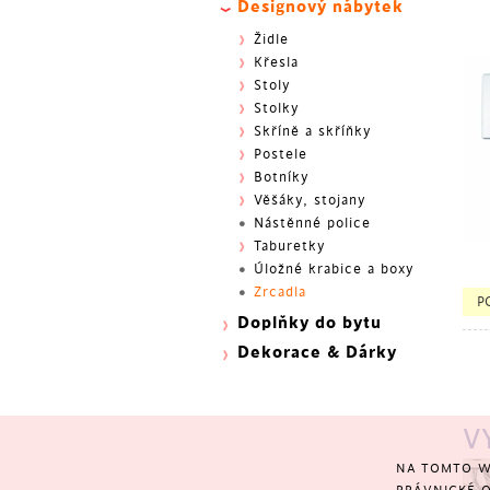
Designový nábytek
Židle
Křesla
Stoly
Stolky
Skříně a skříňky
Postele
Botníky
Věšáky, stojany
Nástěnné police
Taburetky
Úložné krabice a boxy
Zrcadla
BES
P
Doplňky do bytu
Dekorace & Dárky
V
NA TOMTO W