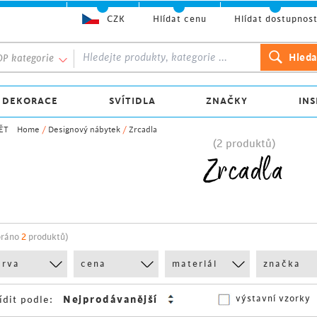
CZK
Hlídat cenu
Hlídat dostupnos
P kategorie
 DEKORACE
SVÍTIDLA
ZNAČKY
INS
ĚT
Home
/
Designový nábytek
/
Zrcadla
(2 produktů)
Zrcadla
bráno
2
produktů)
arva
cena
materiál
značka
výstavní vzorky
ídit podle: