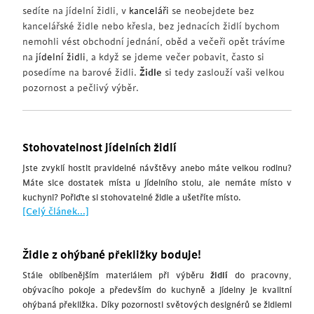
sedíte na jídelní židli, v
kanceláři
se neobejdete bez
kancelářské židle nebo křesla, bez jednacích židlí bychom
nemohli vést obchodní jednání, oběd a večeři opět trávíme
na
jídelní židli
, a když se jdeme večer pobavit, často si
posedíme na barové židli.
Židle
si tedy zaslouží vaši velkou
pozornost a pečlivý výběr.
Stohovatelnost jídelních židlí
Jste zvyklí hostit pravidelné návštěvy anebo máte velkou rodinu?
Máte sice dostatek místa u jídelního stolu, ale nemáte místo v
kuchyni? Pořiďte si stohovatelné židle a ušetříte místo.
[Celý článek...]
Židle z ohýbané překližky boduje!
Stále oblíbenějším materiálem při výběru
židlí
do pracovny,
obývacího pokoje a především do kuchyně a jídelny je kvalitní
ohýbaná překližka. Díky pozornosti světových designérů se židlemi