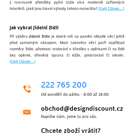
z tvarované překližky pyšní stále více moderně zařízených
interiérů. Jaké jsou hlavní výhody tohoto materiálu?
[Celý článek...]
Jak vybrat jídelní židli
Při výběru
jídelní židle
je dobré mít na paměti několik věcí ještě
před samotným nákupem. Mezi takovéto věci patří například
rozměry židle, přednost stolování v křesílku s opěrkami či na židli
bez opěrek, dřevěná úprava či kůže, polstrování či nikoliv.
[Celý článek...]
222 765 200
Od pondělí do pátku - 8:00 až 16:00
obchod@designdiscount.cz
Napište nám. Jsme tu pro vás.
Chcete zboží vrátit?