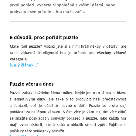
první pohled. Vyberte si společně s vašimi dětmi, nebo
překvapte své přátele a hra může začít.
6 důvodů, proč pořídit puzzle
Máte rádi
puzzle
? Možná jste si s nimi hráli někdy v dětství, ale
tahle zábavná inteligentní hra je určená pro
všechny věkové
kategorie
.
[Celý článek...]
Puzzle včera a dnes
Puzzle zabaví každého člena rodiny. Nejde jen o to lámat si hlavu
s jednotlivými dílky, ale také o to procvičit naši představivost
a fantazii, což je důležité hlavně u dětí. Puzzle se proto dají
pokládat za naučnou zábavu. A čím více je vám let, tím více dílků
se snažíte poskládat v souvislý obrazec.
I puzzle, jako každá hra
mají svou historii
, která sahá o několik století zpět. Pojďme si
počátky této skládanky přiblížit...