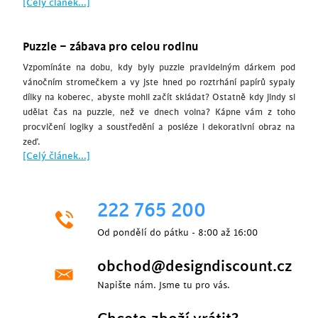
[Celý článek...]
Puzzle – zábava pro celou rodinu
Vzpomínáte na dobu, kdy byly puzzle pravidelným dárkem pod
vánočním stromečkem a vy jste hned po roztrhání papírů sypaly
dílky na koberec, abyste mohli začít skládat? Ostatně kdy jindy si
udělat čas na puzzle, než ve dnech volna? Kápne vám z toho
procvičení logiky a soustředění a posléze i dekorativní obraz na
zeď.
[Celý článek...]
222 765 200
Od pondělí do pátku - 8:00 až 16:00
obchod@designdiscount.cz
Napište nám. Jsme tu pro vás.