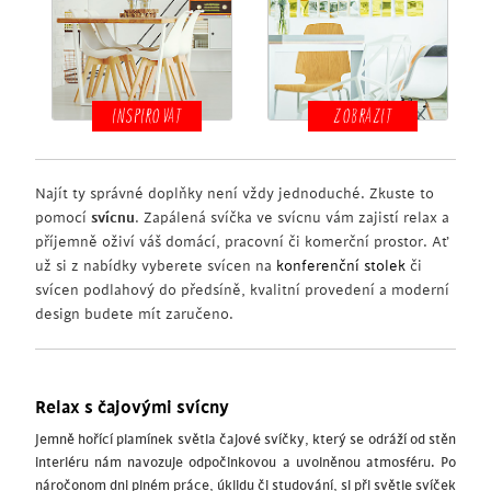
INSPIROVAT
ZOBRAZIT
Najít ty správné doplňky není vždy jednoduché. Zkuste to
pomocí
svícnu
. Zapálená svíčka ve svícnu vám zajistí relax a
příjemně oživí váš domácí, pracovní či komerční prostor. Ať
už si z nabídky vyberete svícen na
konferenční stolek
či
svícen podlahový do předsíně, kvalitní provedení a moderní
design budete mít zaručeno.
Relax s čajovými svícny
Jemně hořící plamínek světla čajové svíčky, který se odráží od stěn
interiéru nám navozuje odpočinkovou a uvolněnou atmosféru. Po
náročonom dni plném práce, úklidu či studování, si při světle svíček