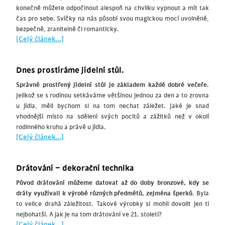
konečně můžete odpočinout alespoň na chvilku vypnout a mít tak
čas pro sebe. Svíčky na nás působí svou magickou mocí uvolněně,
bezpečně, zranitelně či romanticky.
[Celý článek...]
Dnes prostíráme jídelní stůl.
Správně prostřený jídelní stůl je základem každé dobré večeře.
Jelikož se s rodinou setkáváme většinou jednou za den a to zrovna
u jídla, měli bychom si na tom nechat záležet. Jaké je snad
vhodnější místo na sdělení svých pocitů a zážitků než v okolí
rodinného kruhu a právě u jídla.
[Celý článek...]
Drátování – dekorační technika
Původ drátování můžeme datovat až do doby bronzové, kdy se
dráty využívali k výrobě různých předmětů, zejména šperků
. Byla
to velice drahá záležitost. Takové výrobky si mohli dovolit jen ti
nejbohatší. A jak je na tom drátování ve 21. století?
[Celý článek...]