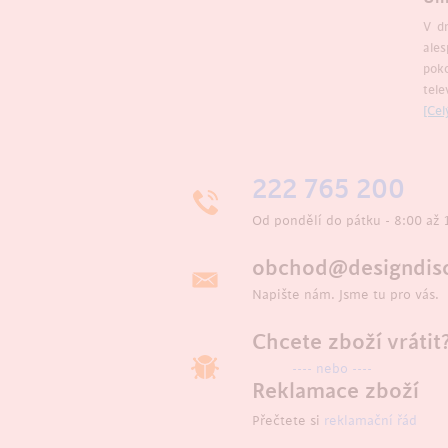
V dn
ales
poko
tele
[Cel
222 765 200
Od pondělí do pátku - 8:00 až 
obchod@designdisc
Napište nám. Jsme tu pro vás.
Chcete zboží vrátit
---- nebo ----
Reklamace zboží
Přečtete si
reklamační řád