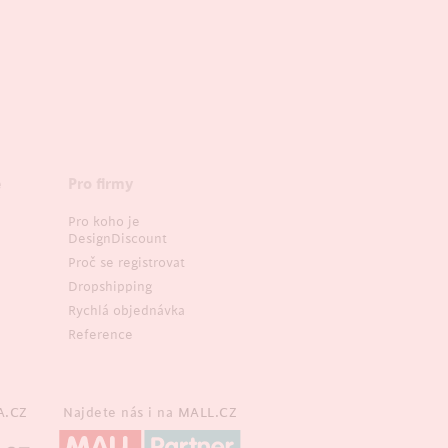
e
Pro firmy
Pro koho je
DesignDiscount
Proč se registrovat
Dropshipping
Rychlá objednávka
Reference
A.CZ
Najdete nás i na
MALL.CZ