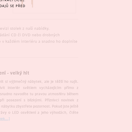
TRACÍ (IČO).
DAJŮ SE PŘED
evizi stolek z naší nabídky.
kládání CD či DVD nebo drobných
ne v každém interiéru a snadno ho doplníte
ní - velký hit
ít si výjimečný nábytek, ale je těžší ho najít.
ivit interiér světlem vycházejícím přímo z
 snadno navodíte tu pravou atmosféru během
ři posezení s blízkými. Příznivci novinek z
u nábytku zbystřete pozornost. Pokud jste ještě
právy o LED osvětlení a jeho výhodách, čtěte
nek...]