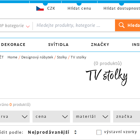
CZK
Hlídat cenu
Hlídat dostupnos
P kategorie
 DEKORACE
SVÍTIDLA
ZNAČKY
INS
ĚT
Home
/
Designový nábytek
/
Stolky
/
TV stolky
(0 produktů)
TV stolky
bráno
0
produktů)
arva
cena
materiál
značka
výstavní vzorky
ídit podle: