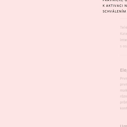
PRÁVNICKÉ O
K AKTIVACI 
SCHVÁLENÍM 
Tele
Kat
int
s o
Ele
Prv
prv
mal
různ
prů
konf
Umí