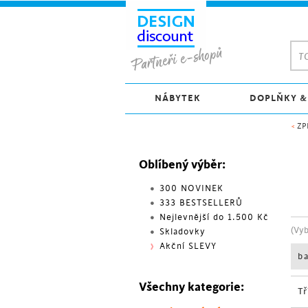
TO
NÁBYTEK
DOPLŇKY &
<
ZP
Oblíbený výběr:
300 NOVINEK
333 BESTSELLERŮ
Nejlevnější do 1.500 Kč
(Vy
Skladovky
Akční SLEVY
b
Všechny kategorie:
Tř