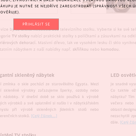
SOBY, ŽIVNOSTNÍCI A DALŠÍ ORGANIZACE S PLATNOU DAŇOVOU REGIS
NÁKUPU JE NUTNÉ SE NEJDŘÍVE ZAREGISTROVAT (SPRÁVNOST VŠECH Ú
OVĚŘUJE).
PŘIHLÁSIT SE
vize by se určitě neobešla bez televizního stolku. Vyberte si ke své tel
egorie
TV stolky
nabízí praktické stolky s poličkami a zásuvkami na od
eriérových dekorací
. Masivní dřevo, lak ve vysokém lesku či sklo vynik
statním nábytkem z naší nabídky např.
skříňkou
nebo
komodou
.
gantní skleněný nábytek
LED osvětle
ní zmínka o skle pochází ze starověkého Egypta. Mezi
Je snadné vysn
ní skleněné výrobky zařazujeme šperky, ozdoby nebo
Co takhle ož
é nádobky. V dnešní době se sklo používá k výrobě
nábytku? Tím
ých výrobků a své uplatnění si našlo i v nábytkářském
večera nebo p
myslu při výrobě skleněných jídelních stolů nebo
oblasti design
erenčních stolků.
[Celý článek...]
nezachytili z
dále.
[Celý člá
stění TV stolku