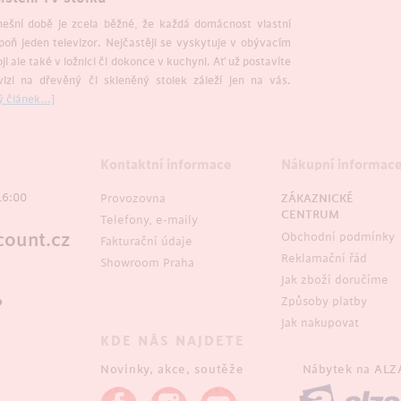
ešní době je zcela běžné, že každá domácnost vlastní
poň jeden televizor. Nejčastěji se vyskytuje v obývacím
ji ale také v ložnici či dokonce v kuchyni. Ať už postavíte
vizi na dřevěný či skleněný stolek záleží jen na vás.
ý článek...]
Kontaktní informace
Nákupní informac
16:00
Provozovna
ZÁKAZNICKÉ
CENTRUM
Telefony, e-maily
ount.cz
Obchodní podmínky
Fakturační údaje
Reklamační řád
Showroom Praha
Jak zboží doručíme
Způsoby platby
?
Jak nakupovat
KDE NÁS NAJDETE
Novinky, akce, soutěže
Nábytek na
ALZ