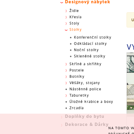
Designový nábytek
Židle
Křesla
U
Stoly
Stolky
Konferenční stolky
Odkládací stolky
V
Noční stolky
Skleněné stolky
Skříně a skříňky
Postele
Botníky
Věšáky, stojany
Nástěnné police
Taburetky
Úložné krabice a boxy
Zrcadla
Doplňky do bytu
Dekorace & Dárky
NA TOMTO W