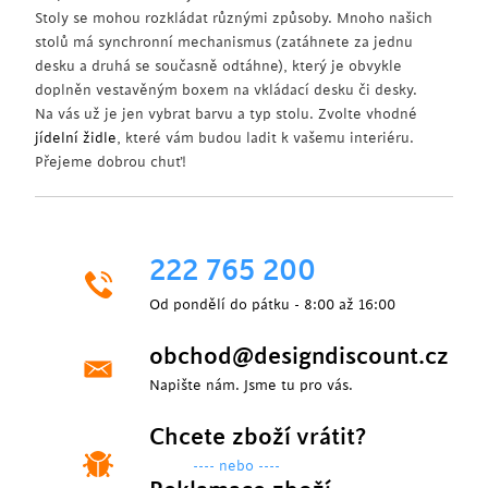
Stoly se mohou rozkládat různými způsoby. Mnoho našich
stolů má synchronní mechanismus (zatáhnete za jednu
desku a druhá se současně odtáhne), který je obvykle
doplněn vestavěným boxem na vkládací desku či desky.
Na vás už je jen vybrat barvu a typ stolu. Zvolte vhodné
jídelní židle
, které vám budou ladit k vašemu interiéru.
Přejeme dobrou chuť!
222 765 200
Od pondělí do pátku - 8:00 až 16:00
obchod@designdiscount.cz
Napište nám. Jsme tu pro vás.
Chcete zboží vrátit?
---- nebo ----