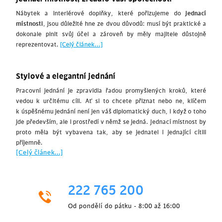
Nábytek a interiérové doplňky, které pořizujeme do
jednací
místnosti
, jsou důležité hne ze dvou důvodů: musí být praktické a
dokonale plnit svůj účel a zároveň by měly majitele důstojně
reprezentovat.
[Celý článek...]
Stylové a elegantní jednání
Pracovní jednání je zpravidla řadou promyšlených kroků, které
vedou k určitému cíli. Ať si to chcete přiznat nebo ne, klíčem
k úspěšnému jednání není jen váš diplomatický duch, i když o toho
jde především, ale i prostředí v němž se jedná. Jednací místnost by
proto měla být vybavena tak, aby se jednatel i jednající cítili
příjemně.
[Celý článek...]
222 765 200
Od pondělí do pátku - 8:00 až 16:00