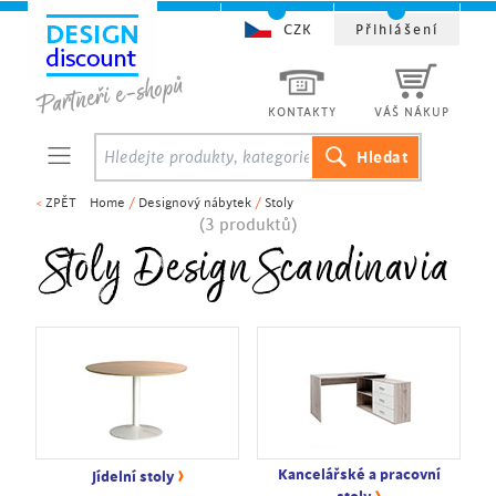
CZK
Přihlášení
KONTAKTY
VÁŠ NÁKUP
<
ZPĚT
Home
/
Designový nábytek
/
Stoly
(3 produktů)
Stoly Design Scandinavia
›
Kancelářské a pracovní
Jídelní stoly
›