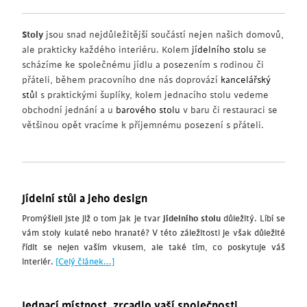
Stoly
jsou snad nejdůležitější součástí nejen našich domovů,
ale prakticky každého interiéru. Kolem
jídelního stolu
se
scházíme ke společnému jídlu a posezením s rodinou či
přáteli, během pracovního dne nás doprovází
kancelářský
stůl
s praktickými šuplíky, kolem jednacího stolu vedeme
obchodní jednání a u
barového stolu
v baru či restauraci se
většinou opět vracíme k příjemnému posezení s přáteli.
Jídelní stůl a jeho design
Promýšleli jste již o tom jak je tvar
jídelního stolu
důležitý. Líbí se
vám stoly kulaté nebo hranaté? V této záležitosti je však důležité
řídit se nejen vaším vkusem, ale také tím, co poskytuje váš
interiér.
[Celý článek...]
Jednací místnost, zrcadlo vaší společnosti