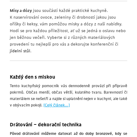
Mísy a dózy
jsou součástí každé praktické kuchyně.
K naservírování ovoce, zeleniny či drobností jakou jsou
oříšky či keksy, vám pomůžou misky a dózy z naší nabídky.
Hodí se pro každou příležitost, ať už se jedná o oslavu nebo
jen běžnou večeři. Vyberte si z různých materiálových
provedení tu nejlepší pro vás a dekorujte konferenční či
jídelní stůl
.
Každý den s miskou
Tento kuchyňský pomocník vás dennodenně provází při přípravě
pokrmů. Občas menší, občas větší, kulatého tvaru. Barevností či
materiálem se nešetří a najde si uplatnění nejen v kuchyni, ale také
v obývacím pokoji.
[Celý článek...]
Drátování – dekorační technika
Původ drátování můžeme datovat až do doby bronzové, kdy se