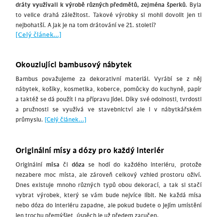
dráty využívali k výrobě různých předmětů, zejména šperků
. Byla
to velice drahá záležitost. Takové výrobky si mohli dovolit jen ti
nejbohatší. A jak je na tom drátování ve 21. století?
[Celý článek...]
Okouzlujíci bambusový nábytek
Bambus považujeme za dekorativní materiál. Vyrábí se z něj
nábytek, košíky, kosmetika, koberce, pomůcky do kuchyně, papír
a taktéž se dá použít i na přípravu jídel. Díky své odolnosti, tvrdosti
a pružnosti se využívá ve stavebnictví ale i v nábytkářském
průmyslu.
[Celý článek...]
Originální mísy a dózy pro každý interiér
Originální
mísa
či
dóza
se hodí do každého interiéru, protože
nezabere moc místa, ale zároveň celkový vzhled prostoru oživí.
Dnes existuje mnoho různých typů obou dekorací, a tak si stačí
vybrat výrobek, který se vám bude nejvíce líbit. Ne každá mísa
nebo dóza do interiéru zapadne, ale pokud budete o jejím umístění
jen trochu přemýšlet, úspěch je už předem zaručen.