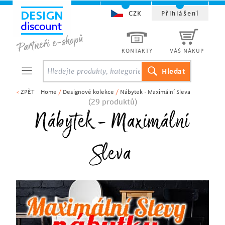
CZK
Přihlášení
KONTAKTY
VÁŠ NÁKUP
<
ZPĚT
Home
/
Designové kolekce
/
Nábytek - Maximální Sleva
(29 produktů)
Nábytek - Maximální
Sleva