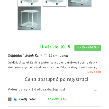
U vás do 10. 8.
IHNED K ODBĚRU
Odkládací stolek Keith III
, 45 cm, beton
Odkládací stolek Keith je tvořen konstrukcí z trubkové oceli a desky
stolu jsou v ojedinělém dekoru betonu. Díky plastovým kolečkům jej
můžete snadno přemisťovat po celé domácnosti, kde Vám poslouží
Celý popis
jako praktický pomocník.
...
Cena dostupná po registraci
pojízdný odkládací stolek
výška 45 cm
Výběr barvy / Skladová dostupnost
rám z trubkové oceli v chromu
2 police z MDF desky
skladem 1 ks
světlý beton
desky stolu v dekoru betonu
plastová černá kolečka vhodná na všechny typy podlah