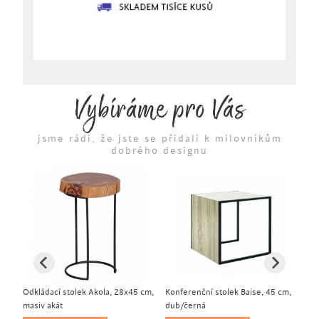
Vybíráme pro Vás
jsme rádi, že jste se přidali k milovníkům
dobrého designu
,
Odkládací stolek Akola, 28x45 cm,
Konferenční stolek Baise, 45 cm,
Ko
masiv akát
dub/černá