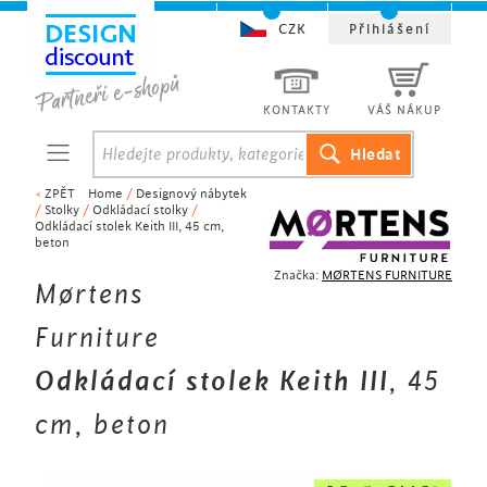
CZK
Přihlášení
KONTAKTY
VÁŠ NÁKUP
<
ZPĚT
Home
/
Designový nábytek
/
Stolky
/
Odkládací stolky
/
Odkládací stolek Keith III, 45 cm,
beton
Značka:
MØRTENS FURNITURE
Mørtens
Furniture
Odkládací stolek Keith III
, 45
cm, beton