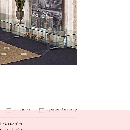
2. jakost
výstavní vzorky
ZÁKAZNÍCI -