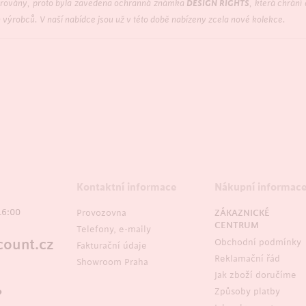
pírovány, proto byla zavedena ochranná známka
DESIGN RIGHTS
, která chrání
h výrobců. V naší nabídce jsou už v této době nabízeny zcela nové kolekce.
Kontaktní informace
Nákupní informac
16:00
Provozovna
ZÁKAZNICKÉ
CENTRUM
Telefony, e-maily
ount.cz
Obchodní podmínky
Fakturační údaje
Reklamační řád
Showroom Praha
Jak zboží doručíme
Způsoby platby
?