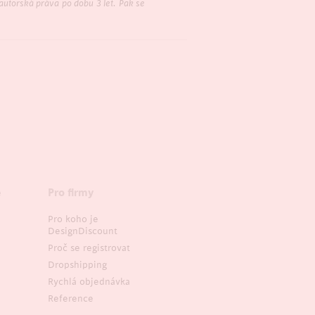
 autorská práva po dobu 3 let. Pak se
e
Pro firmy
Pro koho je
DesignDiscount
Proč se registrovat
Dropshipping
Rychlá objednávka
Reference