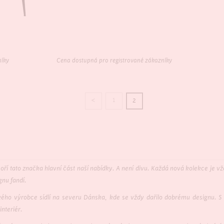
níky
Cena dostupná pro registrované zákazníky
<
1
2
oří tato značka hlavní část naší nabídky. A není divu. Každá nová kolekce je v
nu fandí.
ho výrobce sídlí na severu Dánska, kde se vždy dařilo dobrému designu. S
interiér.