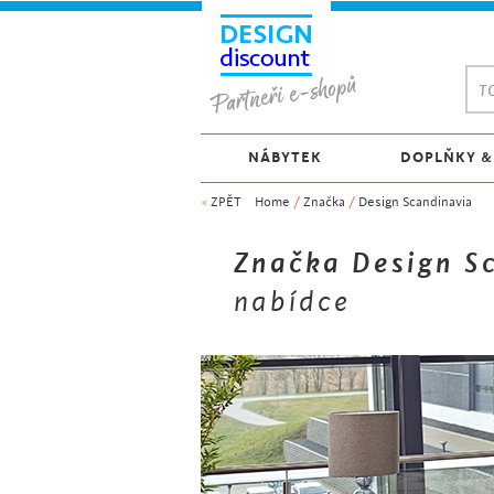
TO
NÁBYTEK
DOPLŇKY &
<
ZPĚT
Home
/
Značka
/
Design Scandinavia
Značka Design S
nabídce