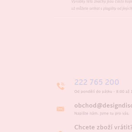
Výrobky této značky jsou často ko
už můžete setkat s plagiáty od jinýc
222 765 200
Od pondělí do pátku - 8:00 až 
obchod@designdisc
Napište nám. Jsme tu pro vás.
Chcete zboží vrátit