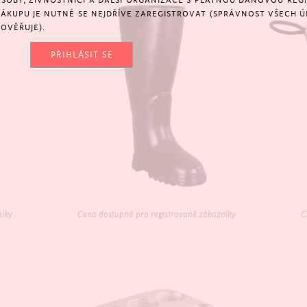
SOBY, ŽIVNOSTNÍCI A DALŠÍ ORGANIZACE S PLATNOU DAŇOVOU REGIS
NÁKUPU JE NUTNÉ SE NEJDŘÍVE ZAREGISTROVAT (SPRÁVNOST VŠECH Ú
OVĚŘUJE).
PŘIHLÁSIT SE
níky
Cena dostupná pro registrované zákazníky
C