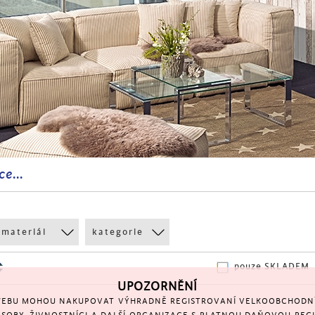
ce...
materiál
kategorie
pouze SKLADEM
UPOZORNĚNÍ
EBU MOHOU NAKUPOVAT VÝHRADNĚ REGISTROVANÍ VELKOOBCHODNÍ 